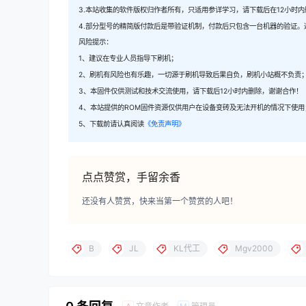
3.本站收集的软件版权归作者所有，只适用参详学习，请下载后在12小时
4.部分型号的精简版付款后是带验证机制，付款后只包含一台机器的验证。
风险提示：
1、建议在专业人员指导下刷机；
2、刷机有风险也有乐趣，一切源于刷机导致后果自负，刷机小站概不负责
3、本固件仅供测试和技术交流使用，请下载后12小时内删除，谢谢合作！
4、本站提供的ROM固件资源仅供用户在设备变砖及无法开机的情况下使用
5、下载前请认真阅读
《免责声明》
点点赞赏，手留余香
还没有人赞赏，快来当第一个赞赏的人吧！
B
JL
KL代工
Mgv2000