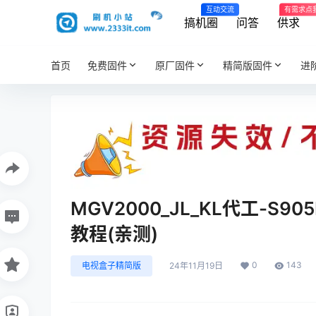
互动交流
有需求点
搞机圈
问答
供求
首页
免费固件
原厂固件
精简版固件
进
MGV2000_JL_KL代工-S
教程(亲测)
0
143
电视盒子精简版
24年11月19日