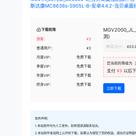
斯达康MC8638s-S905L-B-安卓4.4.2-当贝
MGV2000_
下载权限
测)
游客：
¥
3
格式/大小：
403.
普通用户：
¥
3
月度VIP：
免费下载
您当前的等级为
季度VIP：
免费下载
支付
¥3
以后
年度VIP：
免费下载
终身VIP：
免费下载
立即下载
软件声明：
1.本站软件均为人工发布，如有错误请联系站长。
2.本站软件来自网上公开的下载，如果认为侵犯了您的权益，请出示证明是