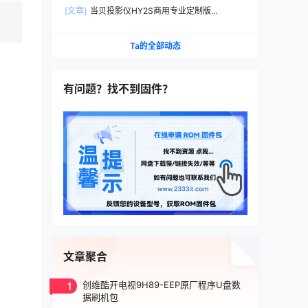
定制机刷家用当贝桌面系统刷机固件升级包
[文章]
当贝投影仪HY2S商用专业定制版
DB2021B刷家用机当贝桌面精简版系统刷机包固
件
Ta的全部动态
有问题？找不到固件？
文章聚合
1
创维酷开电视9H89-EEP原厂程序U盘数
据刷机包