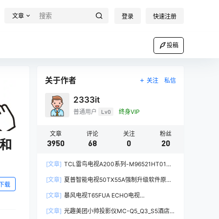
文章
登录
快速注册
投稿
关于作者
关注
私信
2333it
普通用户
Lv0
终身VIP
文章
评论
关注
粉丝
点和
3950
68
0
20
[文章]
TCL雷鸟电视A200系列-M96521HT01强
制升级软件V8-T652T01-LF1V161原厂程序U盘
[文章]
夏普智能电视50TX55A强制升级软件原厂
数据刷机包
下载
系统刷机数据固件升级包
[文章]
暴风电视T65FUA ECHO电视
60000AM6500统帅电视定制机-精简桌面第三方
[文章]
光趣美团小帅投影仪MC-Q5_Q3_S5酒店
系统刷机固件升级包