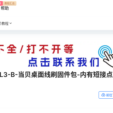
我
教程汇总
帮助
阶教程
905L3-B-当贝桌面线刷固件包-内有短接
前往