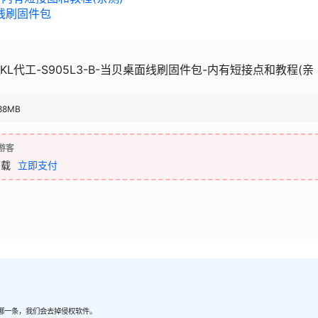
桌面线刷固件包
JL_KL代工-S905L3-B-当贝桌面线刷固件包-内有短接点和教程(亲
88MB
游客
下载
立即支付
哪一条，我们会去掉侵权软件。