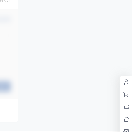
的辜负
认修改
提交