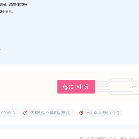
内删除。谢谢您的支持！
避免商用。
；
；
给TA打赏
共0
S905L3
内有短接点和教程(亲测)
当贝桌面线刷固件包