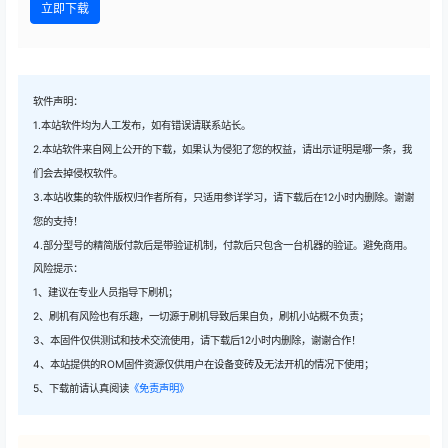
立即下载
软件声明：
1.本站软件均为人工发布，如有错误请联系站长。
2.本站软件来自网上公开的下载，如果认为侵犯了您的权益，请出示证明是哪一条，我
们会去掉侵权软件。
3.本站收集的软件版权归作者所有，只适用参详学习，请下载后在12小时内删除。谢谢
您的支持！
4.部分型号的精简版付款后是带验证机制，付款后只包含一台机器的验证。避免商用。
风险提示：
1、建议在专业人员指导下刷机；
2、刷机有风险也有乐趣，一切源于刷机导致后果自负，刷机小站概不负责；
3、本固件仅供测试和技术交流使用，请下载后12小时内删除，谢谢合作！
4、本站提供的ROM固件资源仅供用户在设备变砖及无法开机的情况下使用；
5、下载前请认真阅读
《免责声明》