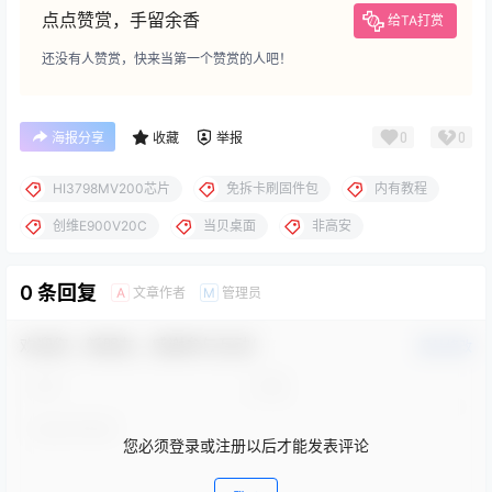
点点赞赏，手留余香
给TA打赏
还没有人赞赏，快来当第一个赞赏的人吧！
0
0
海报分享
收藏
举报
HI3798MV200芯片
免拆卡刷固件包
内有教程
创维E900V20C
当贝桌面
非高安
0 条回复
文章作者
管理员
A
M
欢迎您，新朋友，感谢参与互动！
确认修改
您必须登录或注册以后才能发表评论