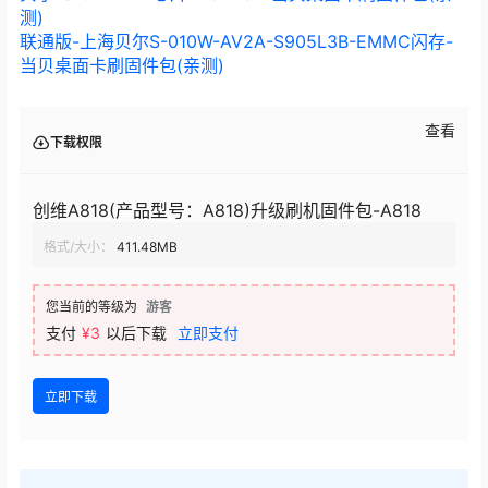
测)
联通版-上海贝尔S-010W-AV2A-S905L3B-EMMC闪存-
当贝桌面卡刷固件包(亲测)
查看
下载权限
创维A818(产品型号：A818)升级刷机固件包-A818
格式/大小：
411.48MB
您当前的等级为
游客
支付
¥3
以后下载
立即支付
立即下载