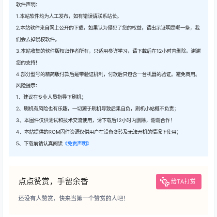
软件声明：
1.本站软件均为人工发布，如有错误请联系站长。
2.本站软件来自网上公开的下载，如果认为侵犯了您的权益，请出示证明是哪一条，我
们会去掉侵权软件。
3.本站收集的软件版权归作者所有，只适用参详学习，请下载后在12小时内删除。谢谢
您的支持！
4.部分型号的精简版付款后是带验证机制，付款后只包含一台机器的验证。避免商用。
风险提示：
1、建议在专业人员指导下刷机；
2、刷机有风险也有乐趣，一切源于刷机导致后果自负，刷机小站概不负责；
3、本固件仅供测试和技术交流使用，请下载后12小时内删除，谢谢合作！
4、本站提供的ROM固件资源仅供用户在设备变砖及无法开机的情况下使用；
5、下载前请认真阅读
《免责声明》
点点赞赏，手留余香
给TA打赏
还没有人赞赏，快来当第一个赞赏的人吧！