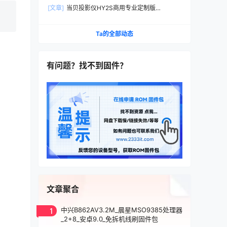
定制机刷家用当贝桌面系统刷机固件升级包
[文章]
当贝投影仪HY2S商用专业定制版
DB2021B刷家用机当贝桌面精简版系统刷机包固
件
Ta的全部动态
有问题？找不到固件？
文章聚合
1
中兴B862AV3.2M_晨星MSO9385处理器
_2+8_安卓9.0_免拆机线刷固件包