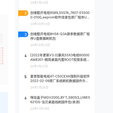
24年1月14日
2
创维酷开电视9S89_55S7A_7607-E5500
0-0100_eeprom软件烧录包原厂程序U盘
数据刷机包
24年10月12日
3
创维酷开电视8H56-Q3A屏参数据原厂程
序U盘数据刷机包
24年10月12日
4
[2022年更新V3.0]暴风55X3电视60000
AM8301-精简桌面内置ROOT权限系统刷
机固件升级包
22年1月27日
5
夏普智能电视4T-C50CEXA强制升级软件
2022-02-09原厂系统刷机数据固件升级
包
24年7月26日
6
咪咕盒子MGV2000_BYT_S905l3_UWE5
621DS-当贝桌面线刷固件包(亲测)
24年11月19日