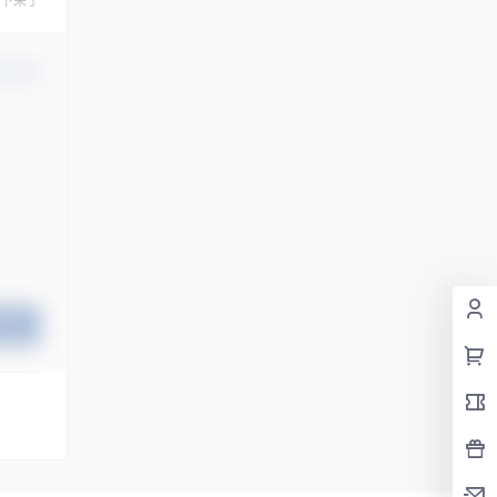
下来了
认修改
提交