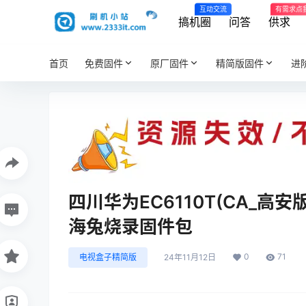
互动交流
有需求点
搞机圈
问答
供求
首页
免费固件
原厂固件
精简版固件
进
四川华为EC6110T(CA_高安
海兔烧录固件包
0
71
电视盒子精简版
24年11月12日