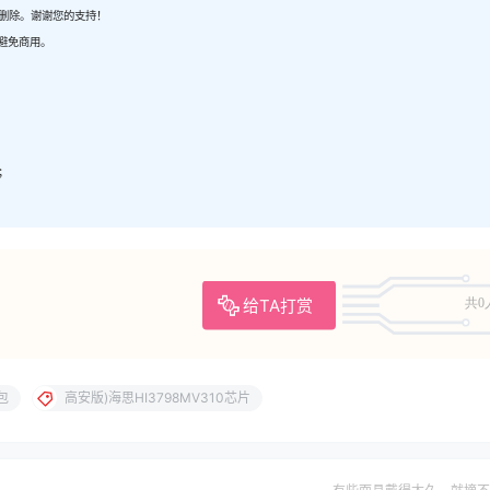
内删除。谢谢您的支持！
避免商用。
；
；
给TA打赏
共0
包
高安版)海思HI3798MV310芯片