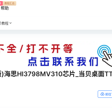
我
教程汇总
帮助
阶教程
版)海思HI3798MV310芯片_当贝桌面TT
前往