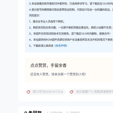
3.本站收集的软件版权归作者所有，只适用参详学习，请下载后在12小时
4.部分型号的精简版付款后是带验证机制，付款后只包含一台机器的验证。
风险提示：
1、建议在专业人员指导下刷机；
2、刷机有风险也有乐趣，一切源于刷机导致后果自负，刷机小站概不负责
3、本固件仅供测试和技术交流使用，请下载后12小时内删除，谢谢合作！
4、本站提供的ROM固件资源仅供用户在设备变砖及无法开机的情况下使用
5、下载前请认真阅读
《免责声明》
点点赞赏，手留余香
还没有人赞赏，快来当第一个赞赏的人吧！
四川华为EC6110T(CA
当贝桌面TTL海兔烧录固件