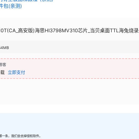
件包(亲测)
10T(CA_高安版)海思HI3798MV310芯片_当贝桌面TTL海兔烧录
54MB
游客
下载
立即支付
哪一条，我们会去掉侵权软件。