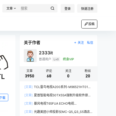
文章
登录
快速注册
投稿
关于作者
关注
私信
2333it
普通用户
Lv0
终身VIP
文章
评论
关注
粉丝
L
3950
68
0
20
[文章]
TCL雷鸟电视A200系列-M96521HT01强
制升级软件V8-T652T01-LF1V161原厂程序U盘
[文章]
夏普智能电视50TX55A强制升级软件原厂
数据刷机包
下载
系统刷机数据固件升级包
[文章]
暴风电视T65FUA ECHO电视
60000AM6500统帅电视定制机-精简桌面第三方
[文章]
光趣美团小帅投影仪MC-Q5_Q3_S5酒店
系统刷机固件升级包