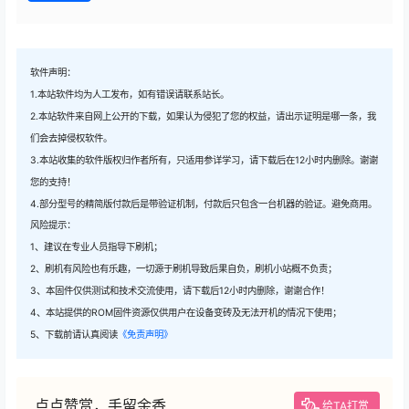
软件声明：
1.本站软件均为人工发布，如有错误请联系站长。
2.本站软件来自网上公开的下载，如果认为侵犯了您的权益，请出示证明是哪一条，我
们会去掉侵权软件。
3.本站收集的软件版权归作者所有，只适用参详学习，请下载后在12小时内删除。谢谢
您的支持！
4.部分型号的精简版付款后是带验证机制，付款后只包含一台机器的验证。避免商用。
风险提示：
1、建议在专业人员指导下刷机；
2、刷机有风险也有乐趣，一切源于刷机导致后果自负，刷机小站概不负责；
3、本固件仅供测试和技术交流使用，请下载后12小时内删除，谢谢合作！
4、本站提供的ROM固件资源仅供用户在设备变砖及无法开机的情况下使用；
5、下载前请认真阅读
《免责声明》
点点赞赏，手留余香
给TA打赏