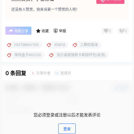
还没有人赞赏，快来当第一个赞赏的人吧！
0
0
海报分享
收藏
举报
HI3798MV100
XR819
三颗粒版本
咪咕盒子MG100
当贝桌面强刷卡刷固件包(亲测)
0 条回复
文章作者
管理员
A
M
欢迎您，新朋友，感谢参与互动！
确认修改
您必须登录或注册以后才能发表评论
登录