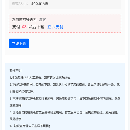
格式/大小：
400.91MB
您当前的等级为
游客
支付
¥3
以后下载
立即支付
立即下载
软件声明：
1.本站软件均为人工发布，如有错误请联系站长。
2.本站软件来自网上公开的下载，如果认为侵犯了您的权益，请出示证明是哪一条，我
们会去掉侵权软件。
3.本站收集的软件版权归作者所有，只适用参详学习，请下载后在12小时内删除。谢谢
您的支持！
4.部分型号的精简版付款后是带验证机制，付款后只包含一台机器的验证。避免商用。
风险提示：
1、建议在专业人员指导下刷机；