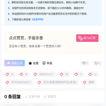
2、刷机有风险也有乐趣，一切源于刷机导致后果自负，刷机小站概不负责；
3、本固件仅供测试和技术交流使用，请下载后12小时内删除，谢谢合作！
4、本站提供的ROM固件资源仅供用户在设备变砖及无法开机的情况下使用；
5、下载前请认真阅读
《免责声明》
点点赞赏，手留余香
给TA打赏
还没有人赞赏，快来当第一个赞赏的人吧！
0
0
海报分享
收藏
举报
A
B
B860AV2.1
M
T
U
中兴B860AV2.1
当贝桌面线刷固件包(亲测)
通刷
0 条回复
文章作者
管理员
A
M