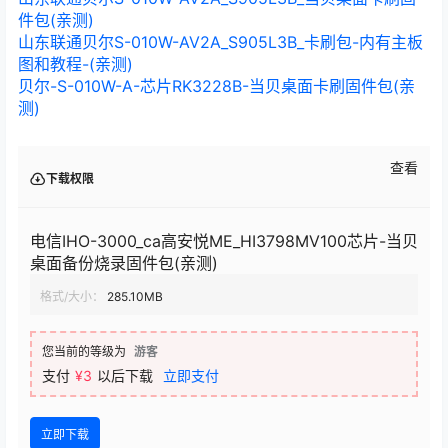
件包(亲测)
山东联通贝尔S-010W-AV2A_S905L3B_卡刷包-内有主板
图和教程-(亲测)
贝尔-S-010W-A-芯片RK3228B-当贝桌面卡刷固件包(亲
测)
查看
下载权限
电信IHO-3000_ca高安悦ME_HI3798MV100芯片-当贝
桌面备份烧录固件包(亲测)
格式/大小：
285.10MB
您当前的等级为
游客
支付
¥3
以后下载
立即支付
立即下载