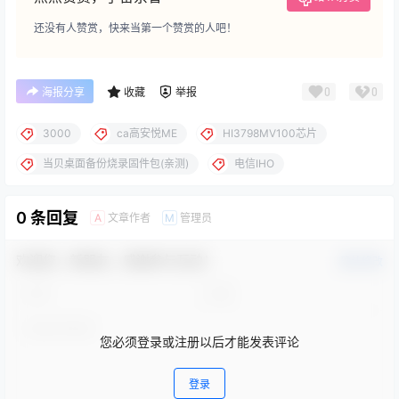
还没有人赞赏，快来当第一个赞赏的人吧！
0
0
海报分享
收藏
举报
3000
ca高安悦ME
HI3798MV100芯片
当贝桌面备份烧录固件包(亲测)
电信IHO
0 条回复
文章作者
管理员
A
M
欢迎您，新朋友，感谢参与互动！
确认修改
您必须登录或注册以后才能发表评论
登录