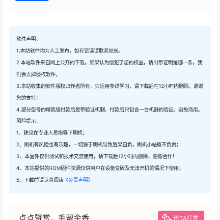
软件声明：
1.本站软件均为人工发布，如有错误请联系站长。
2.本站软件来自网上公开的下载，如果认为侵犯了您的权益，请出示证明是哪一条，我
们会去掉侵权软件。
3.本站收集的软件版权归作者所有，只适用参详学习，请下载后在12小时内删除。谢谢
您的支持！
4.部分型号的精简版付款后是带验证机制，付款后只包含一台机器的验证。避免商用。
风险提示：
1、建议在专业人员指导下刷机；
2、刷机有风险也有乐趣，一切源于刷机导致后果自负，刷机小站概不负责；
3、本固件仅供测试和技术交流使用，请下载后12小时内删除，谢谢合作！
4、本站提供的ROM固件资源仅供用户在设备变砖及无法开机的情况下使用；
5、下载前请认真阅读
《免责声明》
点点赞赏，手留余香
给TA打赏