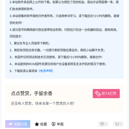
2.本站软件来自网上公开的下载，如果认为侵犯了您的权益，请出示证明是哪一条，我
们会去掉侵权软件。
3.本站收集的软件版权归作者所有，只适用参详学习，请下载后在12小时内删除。谢谢
您的支持！
4.部分型号的精简版付款后是带验证机制，付款后只包含一台机器的验证。避免商用。
风险提示：
1、建议在专业人员指导下刷机；
2、刷机有风险也有乐趣，一切源于刷机导致后果自负，刷机小站概不负责；
3、本固件仅供测试和技术交流使用，请下载后12小时内删除，谢谢合作！
4、本站提供的ROM固件资源仅供用户在设备变砖及无法开机的情况下使用；
5、下载前请认真阅读
《免责声明》
点点赞赏，手留余香
给TA打赏
还没有人赞赏，快来当第一个赞赏的人吧！
0
0
海报分享
收藏
举报