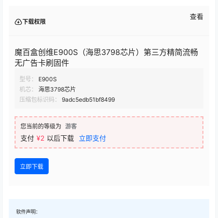
查看
下载权限
魔百盒创维E900S（海思3798芯片）第三方精简流畅
无广告卡刷固件
型号：
E900S
机芯：
海思3798芯片
压缩包标识码：
9adc5edb51bf8499
您当前的等级为
游客
支付
¥2
以后下载
立即支付
立即下载
软件声明：