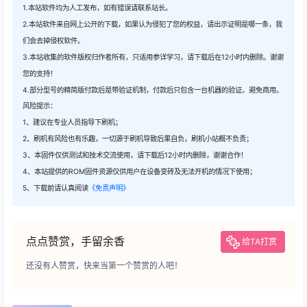
1.本站软件均为人工发布，如有错误请联系站长。
2.本站软件来自网上公开的下载，如果认为侵犯了您的权益，请出示证明是哪一条，我
们会去掉侵权软件。
3.本站收集的软件版权归作者所有，只适用参详学习，请下载后在12小时内删除。谢谢
您的支持！
4.部分型号的精简版付款后是带验证机制，付款后只包含一台机器的验证。避免商用。
风险提示：
1、建议在专业人员指导下刷机；
2、刷机有风险也有乐趣，一切源于刷机导致后果自负，刷机小站概不负责；
3、本固件仅供测试和技术交流使用，请下载后12小时内删除，谢谢合作！
4、本站提供的ROM固件资源仅供用户在设备变砖及无法开机的情况下使用；
5、下载前请认真阅读
《免责声明》
点点赞赏，手留余香
给TA打赏
还没有人赞赏，快来当第一个赞赏的人吧！