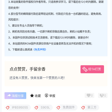
3.本站收集的软件版权归作者所有，只适用参详学习，请下载后在12小时内删除。谢谢
您的支持！
4.部分型号的精简版付款后是带验证机制，付款后只包含一台机器的验证。避免商用。
风险提示：
1、建议在专业人员指导下刷机；
2、刷机有风险也有乐趣，一切源于刷机导致后果自负，刷机小站概不负责；
3、本固件仅供测试和技术交流使用，请下载后12小时内删除，谢谢合作！
4、本站提供的ROM固件资源仅供用户在设备变砖及无法开机的情况下使用；
5、下载前请认真阅读
《免责声明》
点点赞赏，手留余香
给TA打赏
还没有人赞赏，快来当第一个赞赏的人吧！
0
0
海报分享
收藏
举报
IPBS9505S
S905L
免费固件
第三方