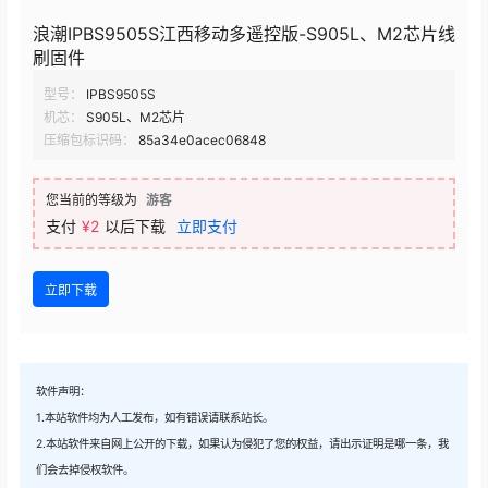
浪潮IPBS9505S江西移动多遥控版-S905L、M2芯片线
刷固件
型号：
IPBS9505S
机芯：
S905L、M2芯片
压缩包标识码：
85a34e0acec06848
您当前的等级为
游客
支付
¥2
以后下载
立即支付
立即下载
软件声明：
1.本站软件均为人工发布，如有错误请联系站长。
2.本站软件来自网上公开的下载，如果认为侵犯了您的权益，请出示证明是哪一条，我
们会去掉侵权软件。