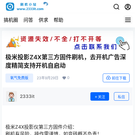
搞机圈
问答
供求
帮助
极米投影Z4X第三方固件刷机，去开机广告深
度精简支持开机自启动
0
氧气免费版
23年9月29日
前往下载
2333it
关注
私信
极米Z4X投影仪第三方固件介绍：
刷机有风险，操作需谨慎，如变砖概不负责！