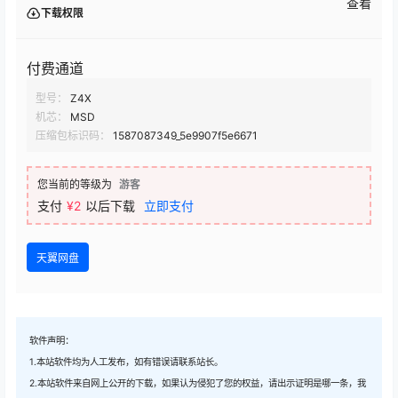
查看
下载权限
付费通道
型号：
Z4X
机芯：
MSD
压缩包标识码：
1587087349_5e9907f5e6671
您当前的等级为
游客
支付
¥2
以后下载
立即支付
天翼网盘
软件声明：
1.本站软件均为人工发布，如有错误请联系站长。
2.本站软件来自网上公开的下载，如果认为侵犯了您的权益，请出示证明是哪一条，我