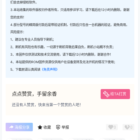
们会去掉侵权软件。
3.本站收集的软件版权归作者所有，只适用参详学习，请下载后在12小时内删除。谢谢
您的支持！
4.部分型号的精简版付款后是带验证机制，付款后只包含一台机器的验证。避免商用。
风险提示：
1、建议在专业人员指导下刷机；
2、刷机有风险也有乐趣，一切源于刷机导致后果自负，刷机小站概不负责；
3、本固件仅供测试和技术交流使用，请下载后12小时内删除，谢谢合作！
4、本站提供的ROM固件资源仅供用户在设备变砖及无法开机的情况下使用；
5、下载前请认真阅读
《免责声明》
点点赞赏，手留余香
给TA打赏
还没有人赞赏，快来当第一个赞赏的人吧！
0
0
海报分享
收藏
举报