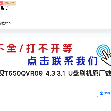
我
教程汇总
帮助
阶教程
T650QVR09_4.3.3.1_U盘刷机原厂
前往