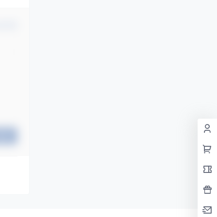
认修改
提交