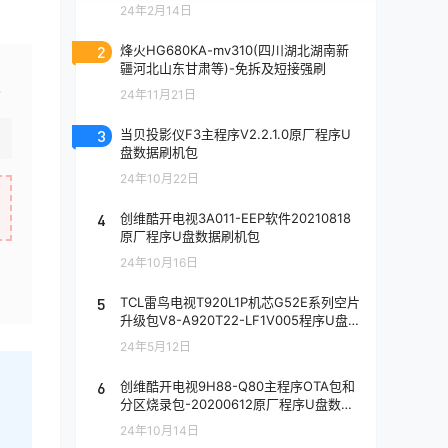
24年2月14日
2
烽火HG680KA-mv310(四川湖北湖南新
疆河北山东甘肃等)-免拆及短接强刷
级
24年11月21日
3
当贝投影仪F3主程序V2.2.1.0原厂程序U
盘数据刷机包
24年10月22日
4
创维酷开电视3A011-EEP软件20210818
原厂程序U盘数据刷机包
24年10月16日
5
TCL雷鸟电视T920L1P机芯G52E系列空片
升级包V8-A920T22-LF1V005程序U盘
数据刷机包
24年5月12日
6
创维酷开电视9H88-Q80主程序OTA包和
分区烧录包-20200612原厂程序U盘数据
刷机包
24年10月14日