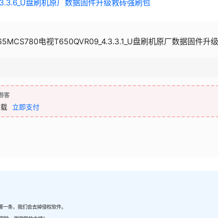
1_4.3.3.6_U盘刷机原厂数据固件升级救砖强刷包
65MCS780电视T650QVR09_4.3.3.1_U盘刷机原厂数据固件升
游客
下载
立即支付
哪一条，我们会去掉侵权软件。