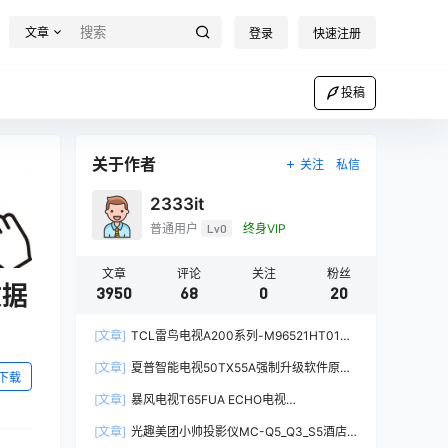
文章
登录
快速注册
投稿
关于作者
关注
私信
2333it
普通用户
Lv0
终身VIP
文章
评论
关注
粉丝
数据
3950
68
0
20
[文章]
TCL雷鸟电视A200系列-M96521HT01强
制升级软件V8-T652T01-LF1V161原厂程序U盘
[文章]
夏普智能电视50TX55A强制升级软件原厂
数据刷机包
下载
系统刷机数据固件升级包
[文章]
暴风电视T65FUA ECHO电视
60000AM6500统帅电视定制机-精简桌面第三方
[文章]
光趣美团小帅投影仪MC-Q5_Q3_S5酒店
系统刷机固件升级包