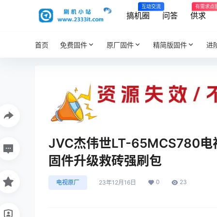
互动交流
有需求点
搞机圈
问答
供求
首页
免费固件
原厂固件
精简版固件
进
JVC杰伟世LT-65MCS780电视
固件升级救砖强刷包
0
23
电视原厂
23年12月16日