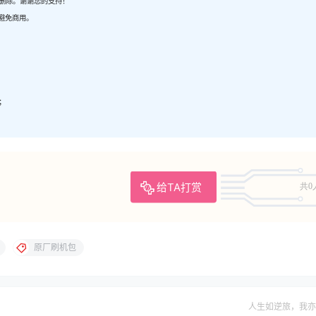
内删除。谢谢您的支持！
避免商用。
；
；
给TA打赏
共0
原厂刷机包
人生如逆旅，我亦