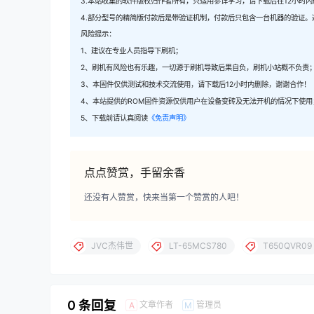
3.本站收集的软件版权归作者所有，只适用参详学习，请下载后在12小时
4.部分型号的精简版付款后是带验证机制，付款后只包含一台机器的验证。
风险提示：
1、建议在专业人员指导下刷机；
2、刷机有风险也有乐趣，一切源于刷机导致后果自负，刷机小站概不负责
3、本固件仅供测试和技术交流使用，请下载后12小时内删除，谢谢合作！
4、本站提供的ROM固件资源仅供用户在设备变砖及无法开机的情况下使用
5、下载前请认真阅读
《免责声明》
点点赞赏，手留余香
还没有人赞赏，快来当第一个赞赏的人吧！
JVC杰伟世
LT-65MCS780
T650QVR09
0 条回复
文章作者
管理员
A
M