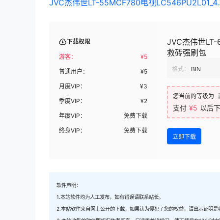
JVC杰伟世LT-55MCF780电视LC546PU2L0
JVC杰伟世LT-
下载权限
救砖强刷包
游客：
¥
5
格式：
BIN
普通用户：
¥
5
月度VIP：
¥
3
您当前的等级为
季度VIP：
¥
2
支付
¥5
以后
年度VIP：
免费下载
终身VIP：
免费下载
立即下载
软件声明：
1.本站软件均为人工发布，如有错误请联系站长。
2.本站软件来自网上公开的下载，如果认为侵犯了您的权益，请出示证明是