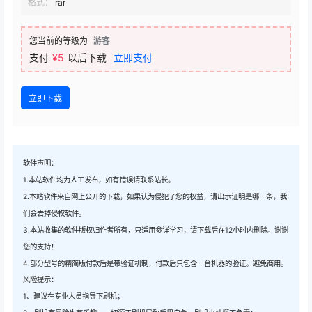
格式：
rar
您当前的等级为
游客
支付
¥5
以后下载
立即支付
立即下载
软件声明：
1.本站软件均为人工发布，如有错误请联系站长。
2.本站软件来自网上公开的下载，如果认为侵犯了您的权益，请出示证明是哪一条，我
们会去掉侵权软件。
3.本站收集的软件版权归作者所有，只适用参详学习，请下载后在12小时内删除。谢谢
您的支持！
4.部分型号的精简版付款后是带验证机制，付款后只包含一台机器的验证。避免商用。
风险提示：
1、建议在专业人员指导下刷机；