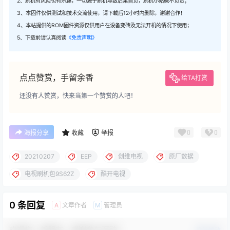
2、刷机有风险也有乐趣，一切源于刷机导致后果自负，刷机小站概不负责；
3、本固件仅供测试和技术交流使用，请下载后12小时内删除，谢谢合作！
4、本站提供的ROM固件资源仅供用户在设备变砖及无法开机的情况下使用；
5、下载前请认真阅读
《免责声明》
点点赞赏，手留余香
给TA打赏
还没有人赞赏，快来当第一个赞赏的人吧！
0
0
海报分享
收藏
举报
20210207
EEP
创维电视
原厂数据
电视刷机包9S62Z
酷开电视
0 条回复
文章作者
管理员
A
M
欢迎您，新朋友，感谢参与互动！