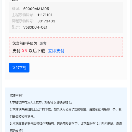
机编：
60000AM1A05
主程序物料号：
11171101
屏程序物料号：
30173403
配屏：
V580DJ4-QE1
您当前的等级为
游客
支付
¥5
以后下载
立即支付
立即下载
软件声明：
1.本站软件均为人工发布，如有错误请联系站长。
2.本站软件来自网上公开的下载，如果认为侵犯了您的权益，请出示证明是哪一条，我
们会去掉侵权软件。
3.本站收集的软件版权归作者所有，只适用参详学习，请下载后在12小时内删除。谢谢
您的支持！