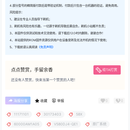
4.部分型号的精简版付款后是带验证机制，付款后只包含一台机器的验证。避免商用。
风险提示：
1、建议在专业人员指导下刷机；
2、刷机有风险也有乐趣，一切源于刷机导致后果自负，刷机小站概不负责；
3、本固件仅供测试和技术交流使用，请下载后12小时内删除，谢谢合作！
4、本站提供的ROM固件资源仅供用户在设备变砖及无法开机的情况下使用；
5、下载前请认真阅读
《免责声明》
点点赞赏，手留余香
给TA打赏
还没有人赞赏，快来当第一个赞赏的人吧！
0
0
海报分享
收藏
举报
11171101
30173403
58X
60000AM1A05
V580DJ4-QE1
原厂系统