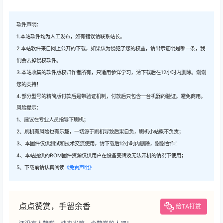
软件声明：
1.本站软件均为人工发布，如有错误请联系站长。
2.本站软件来自网上公开的下载，如果认为侵犯了您的权益，请出示证明是哪一条，我
们会去掉侵权软件。
3.本站收集的软件版权归作者所有，只适用参详学习，请下载后在12小时内删除。谢谢
您的支持！
4.部分型号的精简版付款后是带验证机制，付款后只包含一台机器的验证。避免商用。
风险提示：
1、建议在专业人员指导下刷机；
2、刷机有风险也有乐趣，一切源于刷机导致后果自负，刷机小站概不负责；
3、本固件仅供测试和技术交流使用，请下载后12小时内删除，谢谢合作！
4、本站提供的ROM固件资源仅供用户在设备变砖及无法开机的情况下使用；
5、下载前请认真阅读
《免责声明》
点点赞赏，手留余香
给TA打赏