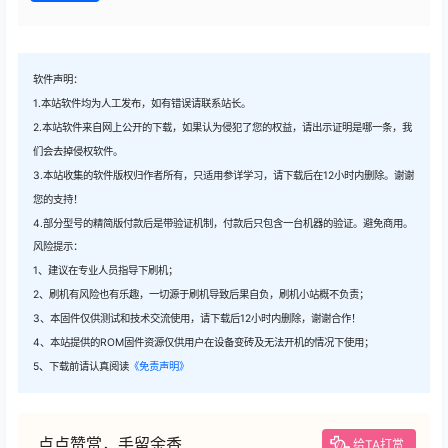
软件声明：
1.本站软件均为人工发布，如有错误请联系站长。
2.本站软件来自网上公开的下载，如果认为侵犯了您的权益，请出示证明是哪一条，我
们会去掉侵权软件。
3.本站收集的软件版权归作者所有，只适用参详学习，请下载后在12小时内删除。谢谢
您的支持！
4.部分型号的精简版付款后是带验证机制，付款后只包含一台机器的验证。避免商用。
风险提示：
1、建议在专业人员指导下刷机；
2、刷机有风险也有乐趣，一切源于刷机导致后果自负，刷机小站概不负责；
3、本固件仅供测试和技术交流使用，请下载后12小时内删除，谢谢合作！
4、本站提供的ROM固件资源仅供用户在设备变砖及无法开机的情况下使用；
5、下载前请认真阅读
《免责声明》
点点赞赏，手留余香
给TA打赏