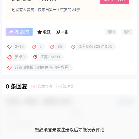
还没有人赞赏，快来当第一个赞赏的人吧！
0
0
海报分享
收藏
举报
2+16
5
ZG
国科GK6323V100C
安卓9
江苏CM311
超级UI免拆卡刷固件包(内有教程)
0 条回复
文章作者
管理员
A
M
欢迎您，新朋友，感谢参与互动！
确认修改
您必须登录或注册以后才能发表评论