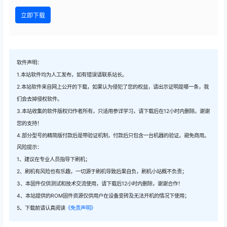
立即下载
软件声明：
1.本站软件均为人工发布，如有错误请联系站长。
2.本站软件来自网上公开的下载，如果认为侵犯了您的权益，请出示证明是哪一条，我
们会去掉侵权软件。
3.本站收集的软件版权归作者所有，只适用参详学习，请下载后在12小时内删除。谢谢
您的支持！
4.部分型号的精简版付款后是带验证机制，付款后只包含一台机器的验证。避免商用。
风险提示：
1、建议在专业人员指导下刷机；
2、刷机有风险也有乐趣，一切源于刷机导致后果自负，刷机小站概不负责；
3、本固件仅供测试和技术交流使用，请下载后12小时内删除，谢谢合作！
4、本站提供的ROM固件资源仅供用户在设备变砖及无法开机的情况下使用；
5、下载前请认真阅读
《免责声明》