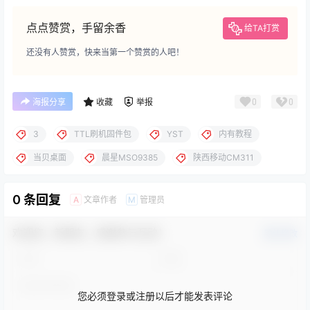
点点赞赏，手留余香
给TA打赏
还没有人赞赏，快来当第一个赞赏的人吧！
0
0
海报分享
收藏
举报
3
TTL刷机固件包
YST
内有教程
当贝桌面
晨星MSO9385
陕西移动CM311
0 条回复
文章作者
管理员
A
M
欢迎您，新朋友，感谢参与互动！
确认修改
您必须登录或注册以后才能发表评论