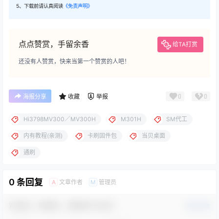
5、下载前请认真阅读
《免责声明》
点点赞赏，手留余香
给TA打赏
还没有人赞赏，快来当第一个赞赏的人吧！
0
0
海报分享
收藏
举报
Hi3798MV300／MV300H
M301H
SM代工
内有教程(亲测)
卡刷固件包
当贝桌面
通刷
0 条回复
文章作者
管理员
A
M
欢迎您，新朋友，感谢参与互动！
确认修改