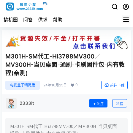
搞机圈
问答
供求
帮助
M301H-SM代工-Hi3798MV300／
MV300H-当贝桌面-通刷-卡刷固件包-内有教
程(亲测)
0
电视盒子精简版
24年10月25日
前往下载
2333it
关注
私信
M301H-SM代工-Hi3798MV300／MV300H-当贝桌面-