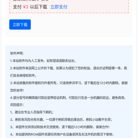
支付
¥3
以后下载
立即支付
立即下载
软件声明：
1.本站软件均为人工发布，如有错误请联系站长。
2.本站软件来自网上公开的下载，如果认为侵犯了您的权益，请出示证明是哪一条，我
们会去掉侵权软件。
3.本站收集的软件版权归作者所有，只适用参详学习，请下载后在12小时内删除。谢谢
您的支持！
4.部分型号的精简版付款后是带验证机制，付款后只包含一台机器的验证。避免商用。
风险提示：
1、建议在专业人员指导下刷机；
2、刷机有风险也有乐趣，一切源于刷机导致后果自负，刷机小站概不负责；
3、本固件仅供测试和技术交流使用，请下载后12小时内删除，谢谢合作！
4、本站提供的ROM固件资源仅供用户在设备变砖及无法开机的情况下使用；