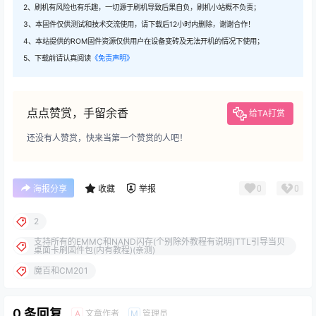
2、刷机有风险也有乐趣，一切源于刷机导致后果自负，刷机小站概不负责；
3、本固件仅供测试和技术交流使用，请下载后12小时内删除，谢谢合作！
4、本站提供的ROM固件资源仅供用户在设备变砖及无法开机的情况下使用；
5、下载前请认真阅读
《免责声明》
点点赞赏，手留余香
给TA打赏
还没有人赞赏，快来当第一个赞赏的人吧！
0
0
海报分享
收藏
举报
2
支持所有的EMMC和NAND闪存(个别除外教程有说明)TTL引导当贝
桌面卡刷固件包(内有教程)(亲测)
魔百和CM201
0 条回复
文章作者
管理员
A
M