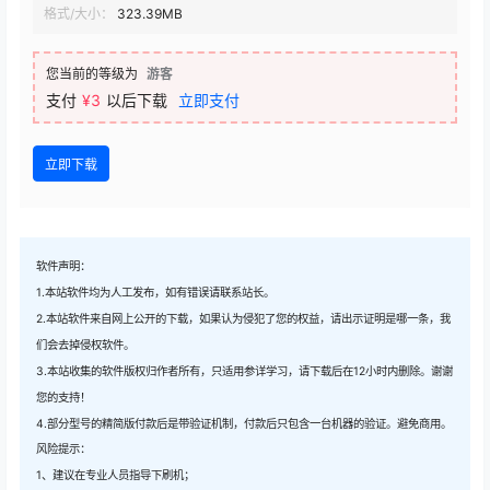
格式/大小：
323.39MB
您当前的等级为
游客
支付
¥3
以后下载
立即支付
立即下载
软件声明：
1.本站软件均为人工发布，如有错误请联系站长。
2.本站软件来自网上公开的下载，如果认为侵犯了您的权益，请出示证明是哪一条，我
们会去掉侵权软件。
3.本站收集的软件版权归作者所有，只适用参详学习，请下载后在12小时内删除。谢谢
您的支持！
4.部分型号的精简版付款后是带验证机制，付款后只包含一台机器的验证。避免商用。
风险提示：
1、建议在专业人员指导下刷机；