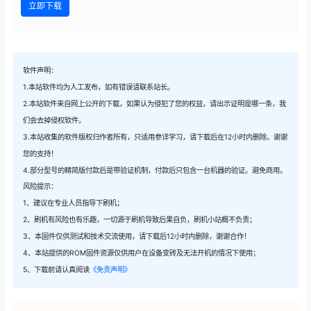
立即下载
软件声明：
1.本站软件均为人工发布，如有错误请联系站长。
2.本站软件来自网上公开的下载，如果认为侵犯了您的权益，请出示证明是哪一条，我
们会去掉侵权软件。
3.本站收集的软件版权归作者所有，只适用参详学习，请下载后在12小时内删除。谢谢
您的支持！
4.部分型号的精简版付款后是带验证机制，付款后只包含一台机器的验证。避免商用。
风险提示：
1、建议在专业人员指导下刷机；
2、刷机有风险也有乐趣，一切源于刷机导致后果自负，刷机小站概不负责；
3、本固件仅供测试和技术交流使用，请下载后12小时内删除，谢谢合作！
4、本站提供的ROM固件资源仅供用户在设备变砖及无法开机的情况下使用；
5、下载前请认真阅读
《免责声明》