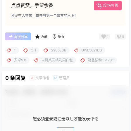
点点赞赏，手留余香
给TA打赏
还没有人赞赏，快来当第一个赞赏的人吧！
0
0
海报分享
收藏
举报
1
CH
S905L3B
UWE5621DS
安卓9.0
当贝桌面线刷固件包
湖北移动CM201
0 条回复
文章作者
管理员
A
M
欢迎您，新朋友，感谢参与互动！
确认修改
您必须登录或注册以后才能发表评论