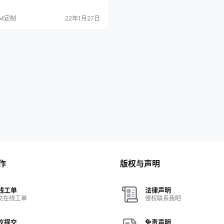
保冲突问题。 2，开机自启动全部更新
版**开机连上网后才会自启应用**
M定制
22年1月27日
T权限全部更新为SuperSU，首次进去
*下键* 然后点*确定*。 4，只删除确
APP，因此可能会修复一些莫名其妙的
加了权限管理接…
作
版权与声明
线工单
法律声明
交在线工单
侵权联系我吧
议提交
免责声明