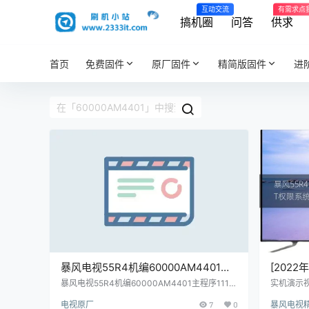
互动交流
有需求点
搞机圈
问答
供求
首页
免费固件
原厂固件
精简版固件
进
暴风电视55R4机编60000AM4401主
[2022
程序11171101屏程序30173303配屏
60000
暴风电视55R4机编60000AM4401主程序1117
实机演示视
1101屏程序30173303配屏LC550EGY-SJM2
日志如下
LC550EGY-SJM2原厂程序U盘数据刷
权限系
电视原厂
7
0
暴风电视
原厂程序U盘数据刷机包
示初始化 