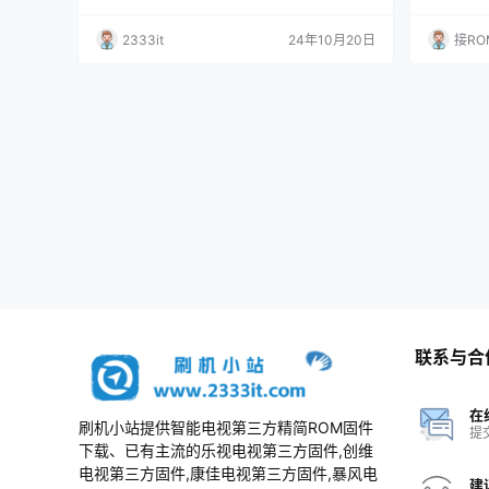
机包
能解决屏
为网络触发
2333it
24年10月20日
接RO
3，ROO
请盲操作按
定用处的
问题。 增
联系与合
在
刷机小站提供智能电视第三方精简ROM固件
提
下载、已有主流的乐视电视第三方固件,创维
电视第三方固件,康佳电视第三方固件,暴风电
建