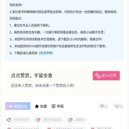
您的支持！
4.部分型号的精简版付款后是带验证机制，付款后只包含一台机器的验证。避免商用。
风险提示：
1、建议在专业人员指导下刷机；
2、刷机有风险也有乐趣，一切源于刷机导致后果自负，刷机小站概不负责；
3、本固件仅供测试和技术交流使用，请下载后12小时内删除，谢谢合作！
4、本站提供的ROM固件资源仅供用户在设备变砖及无法开机的情况下使用；
5、下载前请认真阅读
《免责声明》
点点赞赏，手留余香
给TA打赏
还没有人赞赏，快来当第一个赞赏的人吧！
0
0
海报分享
收藏
举报
11171101
30173303
55R4