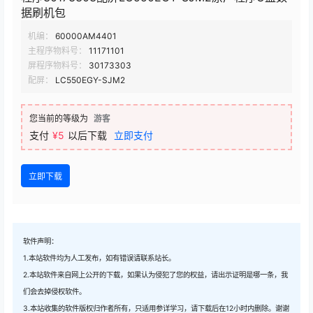
据刷机包
机编：
60000AM4401
主程序物料号：
11171101
屏程序物料号：
30173303
配屏：
LC550EGY-SJM2
您当前的等级为
游客
支付
¥5
以后下载
立即支付
立即下载
软件声明：
1.本站软件均为人工发布，如有错误请联系站长。
2.本站软件来自网上公开的下载，如果认为侵犯了您的权益，请出示证明是哪一条，我
们会去掉侵权软件。
3.本站收集的软件版权归作者所有，只适用参详学习，请下载后在12小时内删除。谢谢