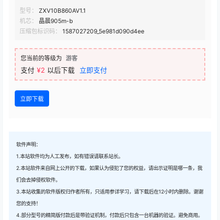
型号：
ZXV10B860AV1.1
机芯：
晶晨905m-b
压缩包标识码：
1587027209_5e981d090d4ee
您当前的等级为
游客
支付
¥2
以后下载
立即支付
立即下载
软件声明：
1.本站软件均为人工发布，如有错误请联系站长。
2.本站软件来自网上公开的下载，如果认为侵犯了您的权益，请出示证明是哪一条，我
们会去掉侵权软件。
3.本站收集的软件版权归作者所有，只适用参详学习，请下载后在12小时内删除。谢谢
您的支持！
4.部分型号的精简版付款后是带验证机制，付款后只包含一台机器的验证。避免商用。