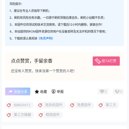
风险提示：
1、建议在专业人员指导下刷机；
2、刷机有风险也有乐趣，一切源于刷机导致后果自负，刷机小站概不负责；
3、本固件仅供测试和技术交流使用，请下载后12小时内删除，谢谢合作！
4、本站提供的ROM固件资源仅供用户在设备变砖及无法开机的情况下使用；
5、下载前请认真阅读
《免责声明》
点点赞赏，手留余香
给TA打赏
还没有人赞赏，快来当第一个赞赏的人吧！
0
0
海报分享
收藏
举报
B860AV1.1
免拆机固件
免费固件
第三方
第三方破解
精简固件