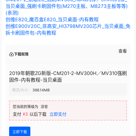
当贝桌面_强刷卡刷固件包(M270主板、M8273主板等等)
(亲测)
创维E820_魔百盒E820_当贝桌面-内有教程
创维E900V20C_非高安_HI3798MV200芯片_当贝桌面_免
拆卡刷固件包-内有教程
查看
下载权限
2019年朝歌ZG新版-CM201-2-MV300H／MV310强刷
固件-内有教程-当贝桌面
格式/大小：
366.14MB
您当前的等级为
游客
支付
¥3
以后下载
立即支付
立即下载