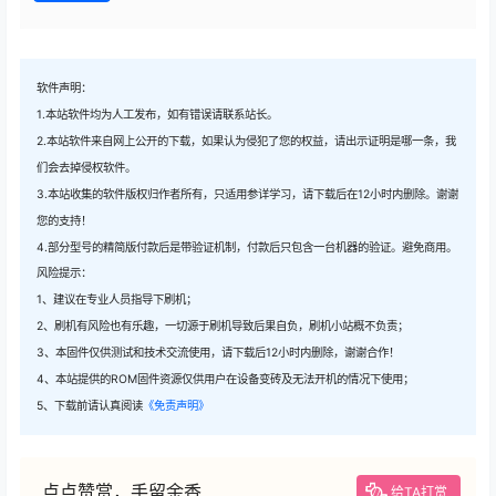
软件声明：
1.本站软件均为人工发布，如有错误请联系站长。
2.本站软件来自网上公开的下载，如果认为侵犯了您的权益，请出示证明是哪一条，我
们会去掉侵权软件。
3.本站收集的软件版权归作者所有，只适用参详学习，请下载后在12小时内删除。谢谢
您的支持！
4.部分型号的精简版付款后是带验证机制，付款后只包含一台机器的验证。避免商用。
风险提示：
1、建议在专业人员指导下刷机；
2、刷机有风险也有乐趣，一切源于刷机导致后果自负，刷机小站概不负责；
3、本固件仅供测试和技术交流使用，请下载后12小时内删除，谢谢合作！
4、本站提供的ROM固件资源仅供用户在设备变砖及无法开机的情况下使用；
5、下载前请认真阅读
《免责声明》
点点赞赏，手留余香
给TA打赏