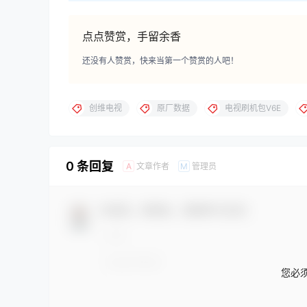
点点赞赏，手留余香
还没有人赞赏，快来当第一个赞赏的人吧！
创维电视
原厂数据
电视刷机包V6E
0 条回复
文章作者
管理员
A
M
欢迎您，新朋友，感谢参与互动！
您必