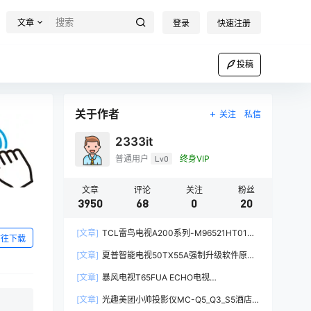
文章
登录
快速注册
投稿
关于作者
关注
私信
2333it
普通用户
Lv0
终身VIP
文章
评论
关注
粉丝
3950
68
0
20
[文章]
TCL雷鸟电视A200系列-M96521HT01强
前往下载
制升级软件V8-T652T01-LF1V161原厂程序U盘
[文章]
夏普智能电视50TX55A强制升级软件原厂
数据刷机包
系统刷机数据固件升级包
[文章]
暴风电视T65FUA ECHO电视
60000AM6500统帅电视定制机-精简桌面第三方
[文章]
光趣美团小帅投影仪MC-Q5_Q3_S5酒店
系统刷机固件升级包