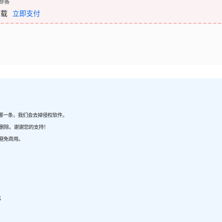
游客
下载
立即支付
哪一条，我们会去掉侵权软件。
内删除。谢谢您的支持！
避免商用。
；
；