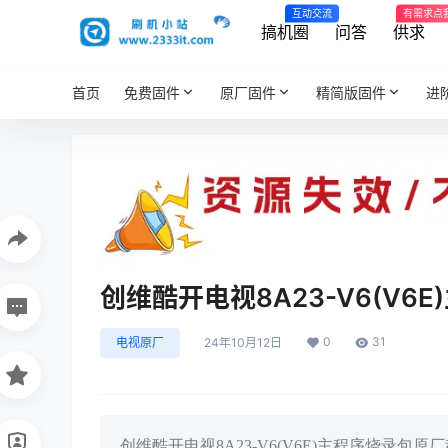
互动交流
有需求点
搞机圈
问答
供求
首页
免费固件
原厂固件
精简版固件
进
创维酷开电视8A23-V6(V
0
31
电视原厂
24年10月12日
创维酷开电视8A23-V6(V6E)主程序烧录包