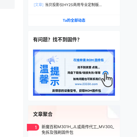
定制机刷家用当贝桌面系统刷机固件升级包
[文章]
当贝投影仪HY2S商用专业定制版
DB2021B刷家用机当贝桌面精简版系统刷机包固
件
Ta的全部动态
有问题？找不到固件？
文章聚合
1
新魔百和M301H_JL或南传代工_MV300_
免拆及强刷固件包