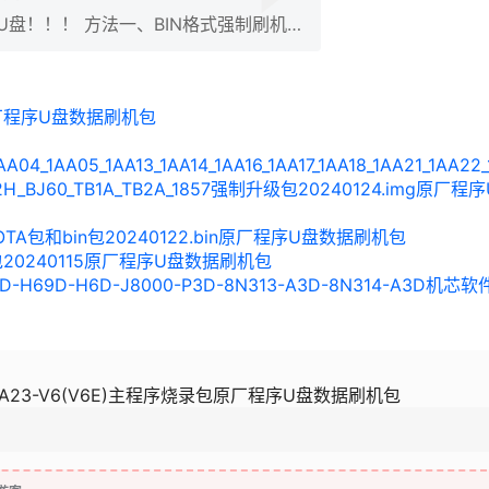
U盘！！！ 方法一、BIN格式强制刷机救
U盘要求：FAT32格式、2.0的U盘、不
（如果做过，请用相关程序清除分
或以下； ①、将升级用的文件
原厂程序U盘数据刷机包
de.bin”拷贝到U盘的根目录下。 ②、在关机
电视机键…
A04_1AA05_1AA13_1AA14_1AA16_1AA17_1AA18_1AA21_1AA22
G22H_BJ60_TB1A_TB2A_1857强制升级包20240124.img原厂程
序OTA包和bin包20240122.bin原厂程序U盘数据刷机包
包20240115原厂程序U盘数据刷机包
-H69D-H6D-J8000-P3D-8N313-A3D-8N314-A3D机芯软
A23-V6(V6E)主程序烧录包原厂程序U盘数据刷机包