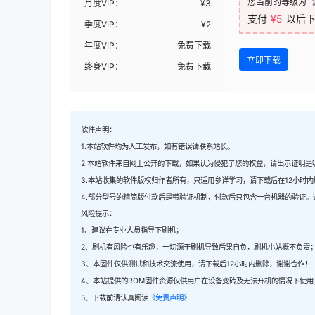
您当前的等级为
月度VIP：
¥
3
支付
¥5
以后
季度VIP：
¥
2
年度VIP：
免费下载
立即下载
终身VIP：
免费下载
软件声明：
1.本站软件均为人工发布，如有错误请联系站长。
2.本站软件来自网上公开的下载，如果认为侵犯了您的权益，请出示证明是
3.本站收集的软件版权归作者所有，只适用参详学习，请下载后在12小时
4.部分型号的精简版付款后是带验证机制，付款后只包含一台机器的验证。
风险提示：
1、建议在专业人员指导下刷机；
2、刷机有风险也有乐趣，一切源于刷机导致后果自负，刷机小站概不负责
3、本固件仅供测试和技术交流使用，请下载后12小时内删除，谢谢合作！
4、本站提供的ROM固件资源仅供用户在设备变砖及无法开机的情况下使用
5、下载前请认真阅读
《免责声明》