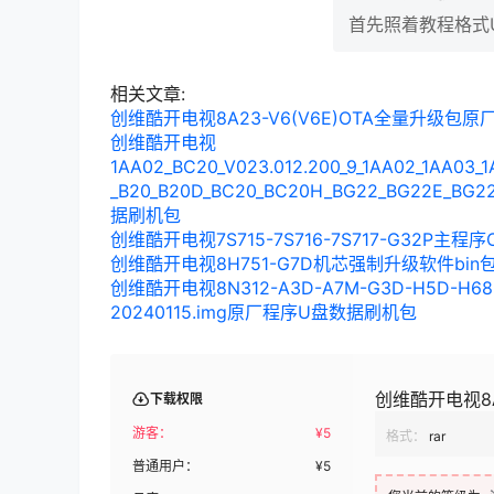
首先照着教程格式
砖（适合S机芯） 
可做过系统引导盘
相关文章:
区）、最好是8G
创维酷开电视8A23-V6(V6E)OTA全量升级包
“MstarUpgra
创维酷开电视
状态下，首先按住
1AA02_BC20_V023.012.200_9_1AA02_1AA03_1A
_B20_B20D_BC20_BC20H_BG22_BG22E_B
据刷机包
创维酷开电视7S715-7S716-7S717-G32P主程
创维酷开电视8H751-G7D机芯强制升级软件bin
创维酷开电视8N312-A3D-A7M-G3D-H5D-H68D
20240115.img原厂程序U盘数据刷机包
创维酷开电视8
下载权限
游客：
¥
5
格式：
rar
普通用户：
¥
5