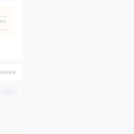
共0人
最高的轻蔑
确认修改